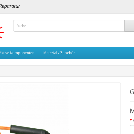
 Reparatur
Aktive Komponenten
Material / Zubehör
G
M