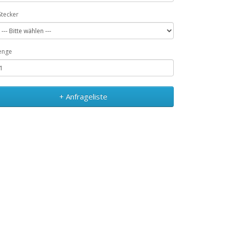
Stecker
enge
+ Anfrageliste